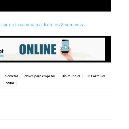
asar de la caminata al trote en 8
semanas
.
bicicletas
claves para empezar
Día mundial
Dr Cormillot
salud