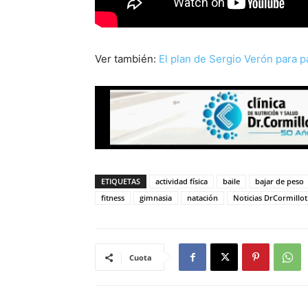
Ver también:
El plan de Sergio Verón para p
ETIQUETAS
actividad física
baile
bajar de peso
fitness
gimnasia
natación
Noticias DrCormillot
Cuota