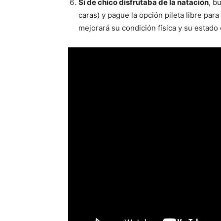
Si de chico disfrutaba de la natación
, b
caras) y pague la opción pileta libre p
mejorará su condición física y su estado