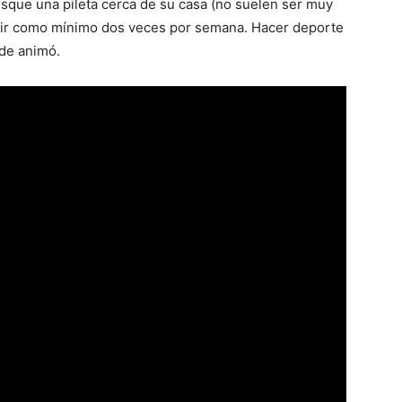
usque una pileta cerca de su casa (no suelen ser muy
ara ir como mínimo dos veces por semana. Hacer deporte
 de animó.