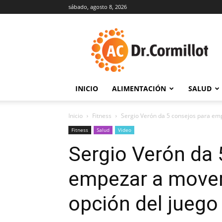
sábado, agosto 8, 2026
DrCormillot
INICIO
ALIMENTACIÓN
SALUD
Inicio
Fitness
Sergio Verón da 5 consejos para emp
Fitness
Salud
Video
Sergio Verón da 
empezar a movers
opción del juego