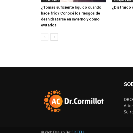
¿Tomás suficiente líquido cuando
¿Distraído
hace frío? Conocé los riesgos de
deshidratarse en invierno y cómo
evitarlos
SO
DRCO
Albe
Se r
© Web Design By:
SIXCELL