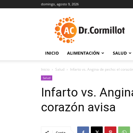
domingo, agosto 9, 2026
DrCormillot
INICIO
ALIMENTACIÓN
SALUD
Inicio
Salud
Infarto vs. Angina de pecho: el corazó
Salud
Infarto vs. Angin
corazón avisa
Cuota