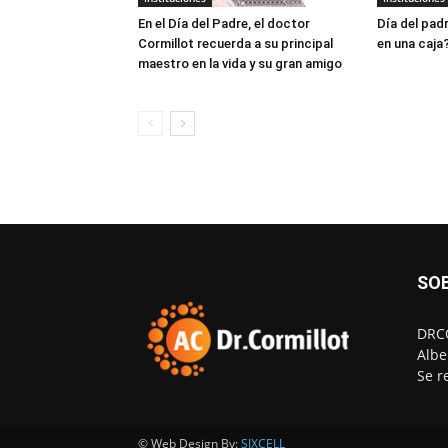
En el Día del Padre, el doctor
Día del padr
Cormillot recuerda a su principal
en una caja
maestro en la vida y su gran amigo
SO
DRCO
Albe
Se r
© Web Design By:
SIXCELL