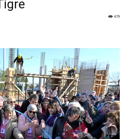
Tigre
679