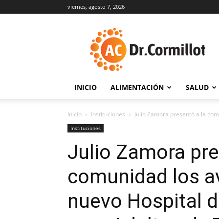
viernes, agosto 7, 2026
DrCormillot
INICIO
ALIMENTACIÓN
SALUD
Inicio
Instituciones
Julio Zamora presentó a la com
Instituciones
Julio Zamora pre
comunidad los a
nuevo Hospital d