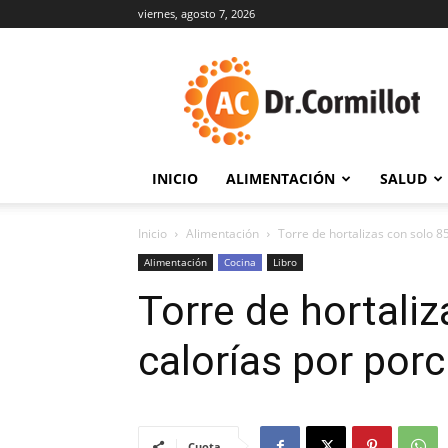
viernes, agosto 7, 2026
DrCormillot
INICIO
ALIMENTACIÓN
SALUD
Inicio
Alimentación
Torre de hortalizas con solo 8
Alimentación
Cocina
Libro
Torre de hortali
calorías por porc
Cuota