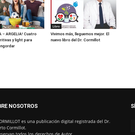
Libro
 – ARGELIA! Cuatro
Vivimos más, lleguemos mejor. El
itivas y light para
nuevo libro del Dr. Cormillot
 engordar
BRE NOSOTROS
S
RMILLOT es una publicación digital registrada del Dr.
rto Cormillot.
eservan todos los derechos de Autor.