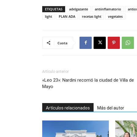
ETIQUETAS
adelgazante
antiinflamatorio
antio
light
PLAN ADA
recetas light
vegetales
Cuota
Artículo anterior
«Leo 23»: Nardini recorrió la ciudad de Villa de
Mayo
Artículos relacionados
Más del autor