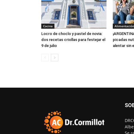
Cocina
Alimentación
Locro de choclo y pastel de novia:
¡ARGENTINA
dos recetas criollas para festejar el
picadas nutr
9 de julio
alentar sin
SO
DRCO
Albe
Se r