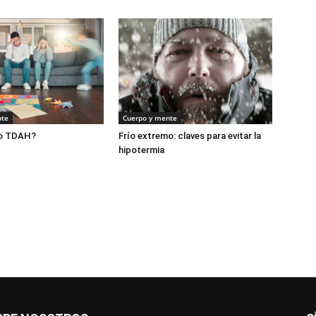
nte
Cuerpo y mente
 o TDAH?
Frío extremo: claves para evitar la
hipotermia