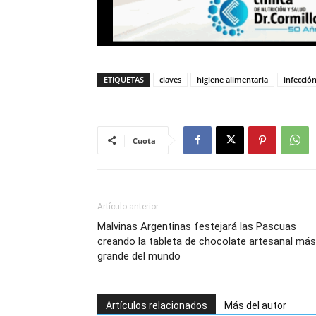
ETIQUETAS
claves
higiene alimentaria
infecció
Cuota
Artículo anterior
Malvinas Argentinas festejará las Pascuas
creando la tableta de chocolate artesanal más
grande del mundo
Artículos relacionados
Más del autor