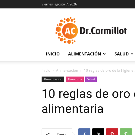
viernes, agosto 7, 2026
DrCormillot
INICIO
ALIMENTACIÓN
SALUD
Inicio
Alimentación
10 reglas de oro de la higiene
Alimentación
Alimentos
Salud
10 reglas de oro 
alimentaria
Cuota