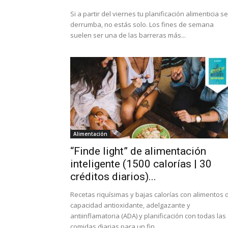
Si a partir del viernes tu planificación alimenticia se
derrumba, no estás solo. Los fines de semana
suelen ser una de las barreras más...
Alimentación
“Finde light” de alimentación
inteligente (1500 calorías | 30
créditos diarios)...
Recetas riquísimas y bajas calorías con alimentos 
capacidad antioxidante, adelgazante y
antiinflamatoria (ADA) y planificación con todas las
comidas diarias para un fin...