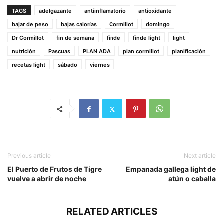
TAGS
adelgazante
antiinflamatorio
antioxidante
bajar de peso
bajas calorías
Cormillot
domingo
Dr Cormillot
fin de semana
finde
finde light
light
nutrición
Pascuas
PLAN ADA
plan cormillot
planificación
recetas light
sábado
viernes
Previous article
Next article
El Puerto de Frutos de Tigre
Empanada gallega light de
vuelve a abrir de noche
atún o caballa
RELATED ARTICLES