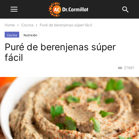
Home
Cocina
Puré de berenjenas súper fácil
Cocina
Nutrición
Puré de berenjenas súper
fácil
27661