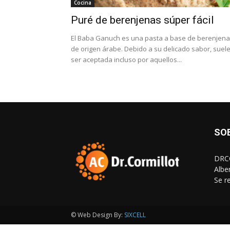
Cocina
Puré de berenjenas súper fácil
El Baba Ganuch es una pasta a base de berenjen
de origen árabe. Debido a su delicado sabor, suel
ser aceptada incluso por aquellos...
SO
DRCO
Albe
Se r
© Web Design By:
SIXCELL