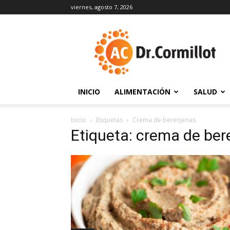
viernes, agosto 7, 2026
DrCormillot
INICIO
ALIMENTACIÓN
SALUD
Inicio
Etiquetas
Crema de berenjenas
Etiqueta: crema de ber