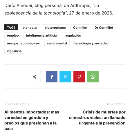
Darío Amodei, blog personal de Anthropic,
“La
adolescencia de la tecnología”
, 27 de enero de 2026.
TAGS
bienestar
bioterrorismo
Cormillot
Dr Cormillot
empleo
inteligencia artificial
regulación
riesgos tecnológicos
salud mental
tecnología y sociedad
vigilancia
Previous article
Next article
Alimentos importados: más
Crisis de muertes por
variedad en góndola y
siniestros viales: un llamado
precios que presionan a la
urgente a la prevención
baja