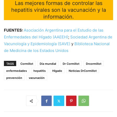
Las mejores formas de controlar las
hepatitis virales son la vacunación y la
información.
FUENTES:
Asociación Argentina para el Estudio de las
Enfermedades del Hígado (AAEEH)
;
Sociedad Argentina de
Vacunología y Epidemiología (SAVE)
y
Biblioteca Nacional
de Medicina de los Estados Unidos
TAGS
Cormillot
Día mundial
Dr Cormillot
Drcormillot
enfermedades
hepatitis
Hígado
Noticias DrCormillot
prevención
vacunación