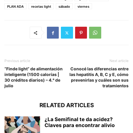
PLAN ADA
recetas light
sábado
viernes
Previous article
Next article
“Finde light” de alimentación
Conocé las diferencias entre
inteligente (1500 calorías |
las hepatitis A, B, C y E, cómo
30 créditos diarios) – 4.° de
prevenirlas y cuáles son sus
julio
tratamientos
RELATED ARTICLES
¿La Semifinal te da acidez?
Claves para encontrar alivio