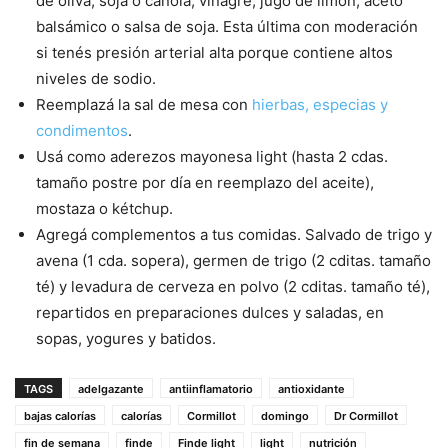
de oliva, soja o canola; vinagre, jugo de limón, aceto
balsámico o salsa de soja. Esta última con moderación
si tenés presión arterial alta porque contiene altos
niveles de sodio.
Reemplazá la sal de mesa con
hierbas, especias y
condimentos
.
Usá como aderezos mayonesa light (hasta 2 cdas.
tamaño postre por día en reemplazo del aceite),
mostaza o kétchup.
Agregá complementos a tus comidas. Salvado de trigo y
avena (1 cda. sopera), germen de trigo (2 cditas. tamaño
té) y levadura de cerveza en polvo (2 cditas. tamaño té),
repartidos en preparaciones dulces y saladas, en
sopas, yogures y batidos.
TAGS
adelgazante
antiinflamatorio
antioxidante
bajas calorías
calorías
Cormillot
domingo
Dr Cormillot
fin de semana
finde
Finde light
light
nutrición