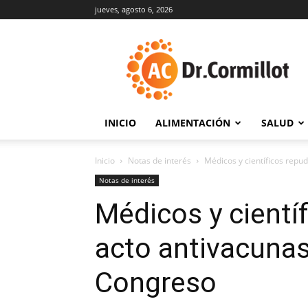
jueves, agosto 6, 2026
DrCormillot
INICIO
ALIMENTACIÓN
SALUD
Inicio
Notas de interés
Médicos y científicos repu
Notas de interés
Médicos y cientí
acto antivacunas
Congreso