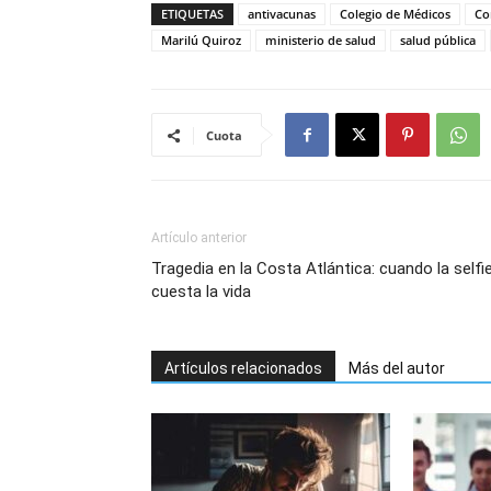
ETIQUETAS
antivacunas
Colegio de Médicos
Co
Marilú Quiroz
ministerio de salud
salud pública
Cuota
Artículo anterior
Tragedia en la Costa Atlántica: cuando la selfi
cuesta la vida
Artículos relacionados
Más del autor