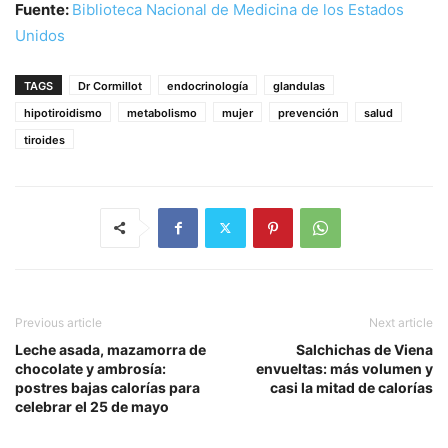
Fuente:
Biblioteca Nacional de Medicina de los Estados
Unidos
TAGS
Dr Cormillot
endocrinología
glandulas
hipotiroidismo
metabolismo
mujer
prevención
salud
tiroides
Previous article
Next article
Leche asada, mazamorra de
Salchichas de Viena
chocolate y ambrosía:
envueltas: más volumen y
postres bajas calorías para
casi la mitad de calorías
celebrar el 25 de mayo