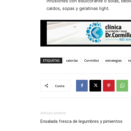
infusiones con edulcorante o solas, bebid
caldos, sopas y gelatinas light.
ETIQUETAS
calorías
Cormillot
estrategias
n
Cuota
Artículo anterior
Ensalada fresca de legumbres y pimientos