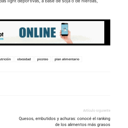
as light deportivas, a base de soja o de hierbas,
utrición
obesidad
picoteo
plan alimentario
Artículo siguiente
Quesos, embutidos y achuras: conocé el ranking
de los alimentos más grasos