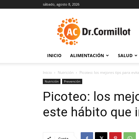
sábado, agosto 8, 2026
DrCormillot
INICIO
ALIMENTACIÓN
SALUD
Inicio
Nutrición
Picoteo: los mejores tips para evit
Nutrición
Prevención
Picoteo: los mejo
este hábito que 
Cuota