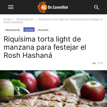
Home
Alimentación
Riquísima torta light de manzana para festejar el
Rosh Hashaná
Alimentación
Cocina
Nutrición
Riquísima torta light de
manzana para festejar el
Rosh Hashaná
7141