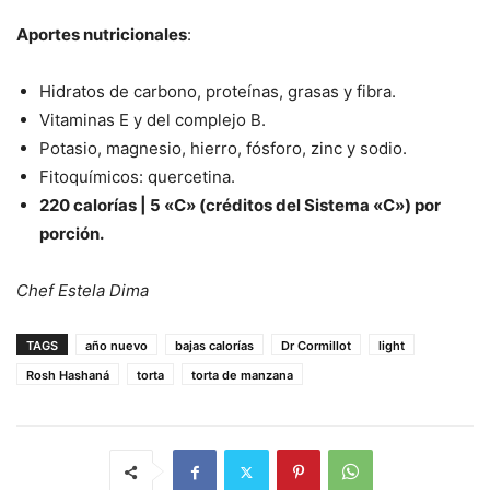
Aportes nutricionales
:
Hidratos de carbono, proteínas, grasas y fibra.
Vitaminas E y del complejo B.
Potasio, magnesio, hierro, fósforo, zinc y sodio.
Fitoquímicos: quercetina.
220 calorías | 5 «C» (créditos del Sistema «C») por
porción.
Chef Estela Dima
TAGS
año nuevo
bajas calorías
Dr Cormillot
light
Rosh Hashaná
torta
torta de manzana