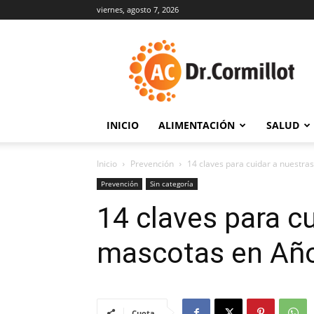
viernes, agosto 7, 2026
DrCormillot
INICIO
ALIMENTACIÓN
SALUD
Inicio
Prevención
14 claves para cuidar a nuestr
Prevención
Sin categoría
14 claves para c
mascotas en Añ
Cuota