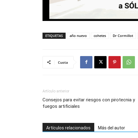
ETIQUETAS
año nuevo
cohetes
Dr Cormillot
Cuota
Artículo anterior
Consejos para evitar riesgos con pirotecnia y
fuegos artificiales
Artículos relacionados
Más del autor