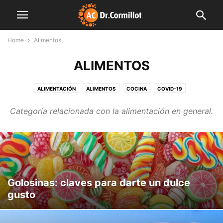
Home
Alimentos
ALIMENTOS
ALIMENTACIÓN
ALIMENTOS
COCINA
COVID-19
CUERPO Y MENTE
DESTACADAS
EDITORIALES
FAMILIA
Categoría relacionada con la alimentación en general.
FARMACIA
FINDE LIGHT
FITNESS
INDUSTRIA
INNOVACIÓN
INSTITUCIONES
LIBRO
MENTE SANA
MUNDO CORMILLOT
NOTAS DE INTERÉS
NUTRICIÓN
NUTROPEDIA
PLAN SEMANAL
PREVENCIÓN
PRODUCCIÓN
SALUD
SIN CATEGORÍA
VIDEO
Golosinas: claves para darte un dulce
gusto