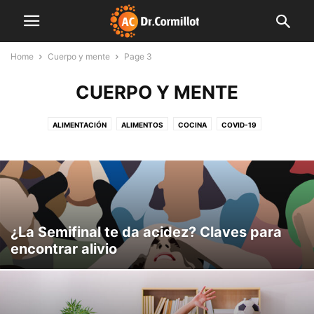
Home
Cuerpo y mente
Page 3
CUERPO Y MENTE
ALIMENTACIÓN
ALIMENTOS
COCINA
COVID-19
CUERPO Y MENTE
DESTACADAS
EDITORIALES
FAMILIA
FARMACIA
FINDE LIGHT
FITNESS
INDUSTRIA
INNOVACIÓN
INSTITUCIONES
LIBRO
MENTE SANA
MUNDO CORMILLOT
NOTAS DE INTERÉS
NUTRICIÓN
NUTROPEDIA
PLAN SEMANAL
PREVENCIÓN
PRODUCCIÓN
SALUD
SIN CATEGORÍA
VIDEO
¿La Semifinal te da acidez? Claves para
encontrar alivio