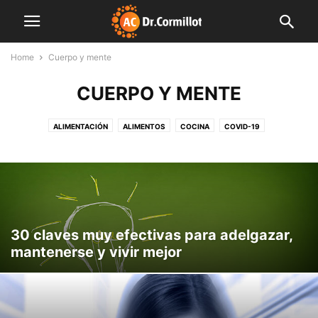
Home
Cuerpo y mente
CUERPO Y MENTE
ALIMENTACIÓN
ALIMENTOS
COCINA
COVID-19
CUERPO Y MENTE
DESTACADAS
EDITORIALES
FAMILIA
FARMACIA
FINDE LIGHT
FITNESS
INDUSTRIA
INNOVACIÓN
INSTITUCIONES
LIBRO
MENTE SANA
MUNDO CORMILLOT
NOTAS DE INTERÉS
NUTRICIÓN
NUTROPEDIA
PLAN SEMANAL
PREVENCIÓN
PRODUCCIÓN
SALUD
SIN CATEGORÍA
VIDEO
30 claves muy efectivas para adelgazar,
mantenerse y vivir mejor