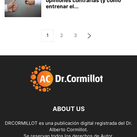
opiniones contrarias (y cómo
entrenar el...
1
2
3
ABOUT US
DRCORMILLOT es una publicación digital registrada del Dr.
Alberto Cormillot.
Se reservan todos los derechos de Autor.