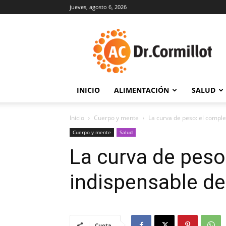
jueves, agosto 6, 2026
DrCormillot
INICIO
ALIMENTACIÓN
SALUD
Inicio
Cuerpo y mente
La curva de peso: el compl
Cuerpo y mente
Salud
La curva de pes
indispensable de
Cuota