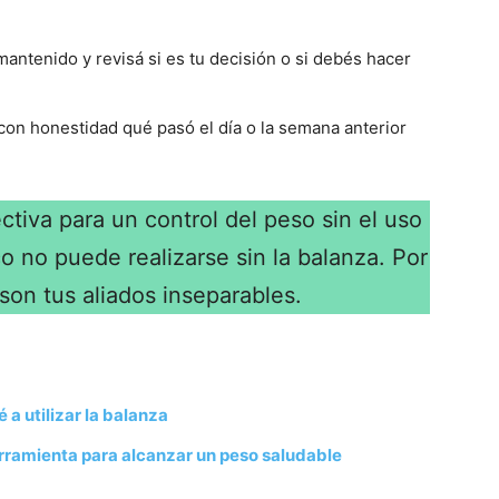
antenido y revisá si es tu decisión o si debés hacer
 con honestidad qué pasó el día o la semana anterior
ctiva para un control del peso sin el uso
co no puede realizarse sin la balanza. Por
son tus aliados inseparables.
a utilizar la balanza
herramienta para alcanzar un peso saludable