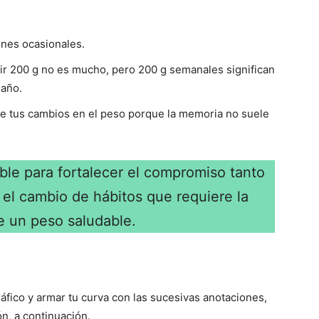
ones ocasionales.
bir 200 g no es mucho, pero 200 g semanales significan
 año.
l de tus cambios en el peso porque la memoria no suele
ble para fortalecer el compromiso tanto
el cambio de hábitos que requiere la
e un peso saludable.
ráfico y armar tu curva con las sucesivas anotaciones,
ón, a continuación.