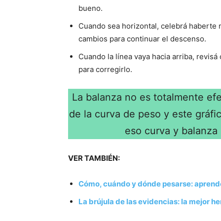
bueno.
Cuando sea horizontal, celebrá haberte m
cambios para continuar el descenso.
Cuando la línea vaya hacia arriba, revisá
para corregirlo.
La balanza no es totalmente efe
de la curva de peso y este gráfi
eso curva y balanza 
VER TAMBIÉN:
Cómo, cuándo y dónde pesarse: aprendé 
La brújula de las evidencias: la mejor 