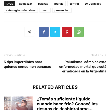
TAGS
adelgazar
balanza
brújula
control
Dr Cormillot
estrategias saludables
peso
prevención
Previous article
Next article
5 tips imperdibles para
Paludismo: cómo es esta
quienes consumen bananas
enfermedad mortal que está
erradicada en la Argentina
RELATED ARTICLES
¿Tomás suficiente líquido
cuando hace frío? Conocé los
riesgos de deshidratarse...