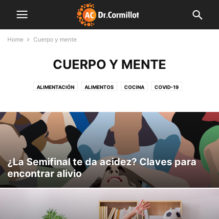
Home
Cuerpo y mente
CUERPO Y MENTE
ALIMENTACIÓN
ALIMENTOS
COCINA
COVID-19
CUERPO Y MENTE
DESTACADAS
EDITORIALES
FAMILIA
FARMACIA
FINDE LIGHT
FITNESS
INDUSTRIA
INNOVACIÓN
INSTITUCIONES
LIBRO
MENTE SANA
MUNDO CORMILLOT
NOTAS DE INTERÉS
NUTRICIÓN
NUTROPEDIA
PLAN SEMANAL
PREVENCIÓN
PRODUCCIÓN
SALUD
SIN CATEGORÍA
VIDEO
¿La Semifinal te da acidez? Claves para
encontrar alivio