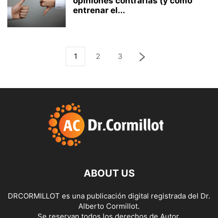
opiniones contrarias (y cómo
entrenar el...
1
2
3
ABOUT US
DRCORMILLOT es una publicación digital registrada del Dr.
Alberto Cormillot.
Se reservan todos los derechos de Autor.