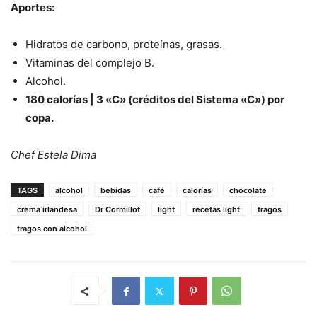
Aportes:
Hidratos de carbono, proteínas, grasas.
Vitaminas del complejo B.
Alcohol.
180 calorías | 3 «C» (créditos del Sistema «C») por
copa.
Chef Estela Dima
TAGS
alcohol
bebidas
café
calorías
chocolate
crema irlandesa
Dr Cormillot
light
recetas light
tragos
tragos con alcohol