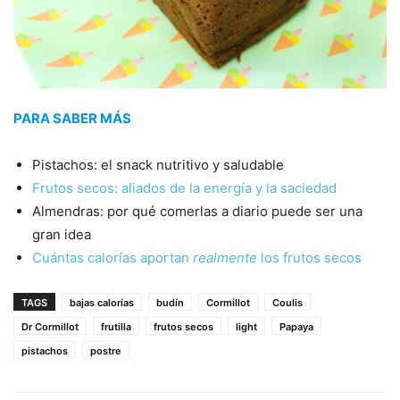
PARA SABER MÁS
Pistachos: el snack nutritivo y saludable
Frutos secos: aliados de la energía y la saciedad
Almendras: por qué comerlas a diario puede ser una
gran idea
Cuántas calorías aportan
realmente
los frutos secos
TAGS
bajas calorías
budín
Cormillot
Coulis
Dr Cormillot
frutilla
frutos secos
light
Papaya
pistachos
postre