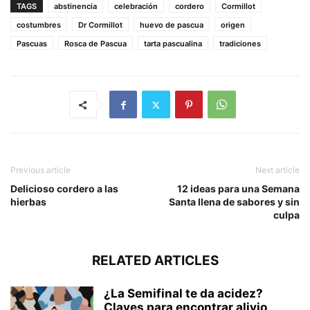
TAGS
abstinencia
celebración
cordero
Cormillot
costumbres
Dr Cormillot
huevo de pascua
origen
Pascuas
Rosca de Pascua
tarta pascualina
tradiciones
Previous article
Next article
Delicioso cordero a las
12 ideas para una Semana
hierbas
Santa llena de sabores y sin
culpa
RELATED ARTICLES
¿La Semifinal te da acidez?
Claves para encontrar alivio