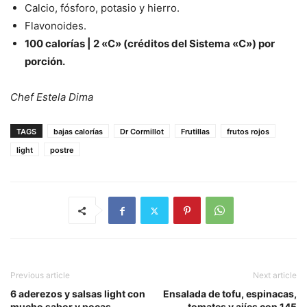
Calcio, fósforo, potasio y hierro.
Flavonoides.
100 calorías | 2 «C» (créditos del Sistema «C») por
porción.
Chef Estela Dima
TAGS
bajas calorías
Dr Cormillot
Frutillas
frutos rojos
light
postre
Previous article
Next article
6 aderezos y salsas light con
Ensalada de tofu, espinacas,
mucho sabor y pocas
tomates y ajíes con 145