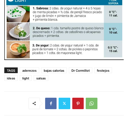
TAGS
aderezos
bajas calorías
Dr Cormillot
festejos
ideas
light
salsas