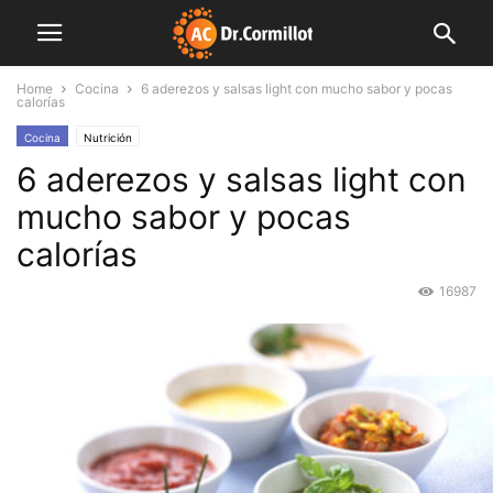
Home
Cocina
6 aderezos y salsas light con mucho sabor y pocas
calorías
Cocina
Nutrición
6 aderezos y salsas light con
mucho sabor y pocas
calorías
16987