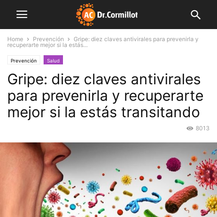
Home
Prevención
Gripe: diez claves antivirales para prevenirla y
recuperarte mejor si la estás...
Prevención
Salud
Gripe: diez claves antivirales
para prevenirla y recuperarte
mejor si la estás transitando
8013