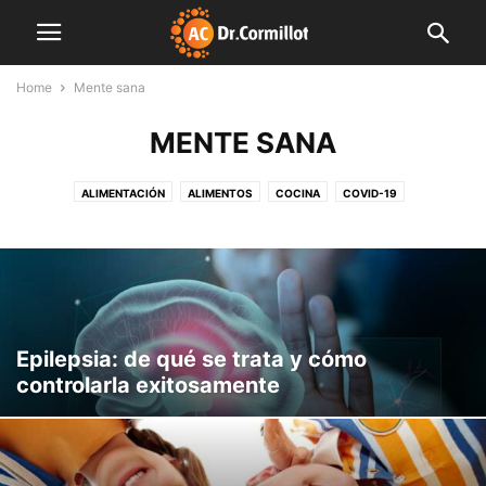
Home
Mente sana
MENTE SANA
ALIMENTACIÓN
ALIMENTOS
COCINA
COVID-19
CUERPO Y MENTE
DESTACADAS
EDITORIALES
FAMILIA
FARMACIA
FINDE LIGHT
FITNESS
INDUSTRIA
INNOVACIÓN
INSTITUCIONES
LIBRO
MENTE SANA
MUNDO CORMILLOT
NOTAS DE INTERÉS
NUTRICIÓN
NUTROPEDIA
PLAN SEMANAL
PREVENCIÓN
PRODUCCIÓN
SALUD
SIN CATEGORÍA
VIDEO
Epilepsia: de qué se trata y cómo
controlarla exitosamente