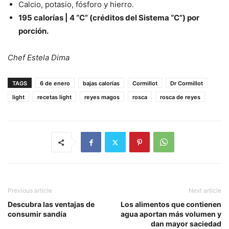
Calcio, potasio, fósforo y hierro.
195 calorías | 4 “C” (créditos del Sistema “C”) por
porción.
Chef Estela Dima
TAGS
6 de enero
bajas calorías
Cormillot
Dr Cormillot
light
recetas light
reyes magos
rosca
rosca de reyes
Previous article
Next article
Descubra las ventajas de
Los alimentos que contienen
consumir sandía
agua aportan más volumen y
dan mayor saciedad