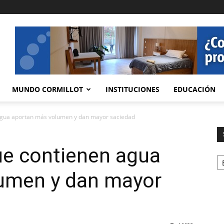
MUNDO CORMILLOT
INSTITUCIONES
EDUCACIÓN
agua aportan más volumen y dan mayor saciedad
ue contienen agua
Se
umen y dan mayor