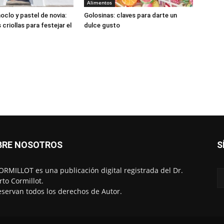
Alimentos
oclo y pastel de novia:
Golosinas: claves para darte un
criollas para festejar el
dulce gusto
BRE NOSOTROS
S
RMILLOT es una publicación digital registrada del Dr.
rto Cormillot.
eservan todos los derechos de Autor.