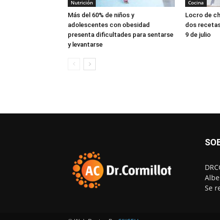
Nutrición
Cocina
Más del 60% de niños y
Locro de ch
adolescentes con obesidad
dos recetas 
presenta dificultades para sentarse
9 de julio
y levantarse
SO
DRCO
Albe
Se r