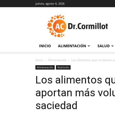
jueves, agosto 6, 2026
DrCormillot
INICIO
ALIMENTACIÓN
SALUD
Inicio
Alimentación
Los alimentos que contienen 
Alimentación
Nutrición
Los alimentos q
aportan más vol
saciedad