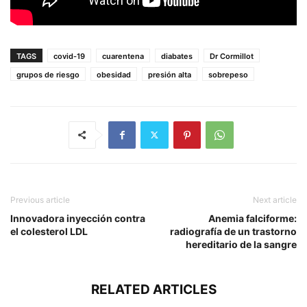
TAGS
covid-19
cuarentena
diabates
Dr Cormillot
grupos de riesgo
obesidad
presión alta
sobrepeso
Previous article
Next article
Innovadora inyección contra
Anemia falciforme:
el colesterol LDL
radiografía de un trastorno
hereditario de la sangre
RELATED ARTICLES