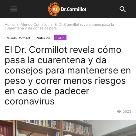
Home
Mundo Cormillot
El Dr. Cormillot revela cómo pasa la
cuarentena y da consejos para...
Mundo Cormillot
Nutrición
Salud
El Dr. Cormillot revela cómo
pasa la cuarentena y da
consejos para mantenerse en
peso y correr menos riesgos
en caso de padecer
coronavirus
5623