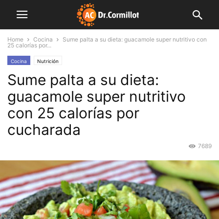
Home
Cocina
Sume palta a su dieta: guacamole super nutritivo con
25 calorías por...
Cocina
Nutrición
Sume palta a su dieta:
guacamole super nutritivo
con 25 calorías por
cucharada
7689