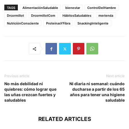
TAGS
AlimentaciónSaludable
bienestar
ControlDelHambre
Drcormillot
DrcormillotCom
HábitosSaludables
merienda
NutriciónConsciente
ProteínasYFibra
SnackingInteligente
Previous article
Next article
No más debilidad ni
Ni diaria ni semanal: cuándo
quiebres: cómo lograr que
ducharse a partir de los 65
las uñas crezcan fuertes y
años para tener una higiene
saludables
saludable
RELATED ARTICLES