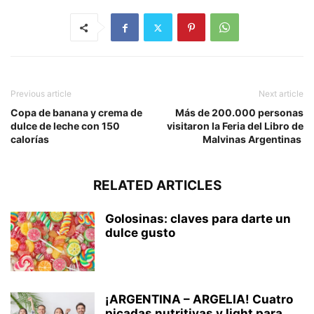
Previous article
Next article
Copa de banana y crema de
Más de 200.000 personas
dulce de leche con 150
visitaron la Feria del Libro de
calorías
Malvinas Argentinas
RELATED ARTICLES
Golosinas: claves para darte un
dulce gusto
¡ARGENTINA – ARGELIA! Cuatro
picadas nutritivas y light para