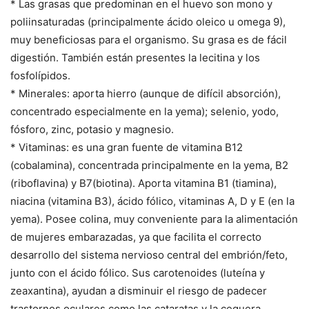
* Las grasas que predominan en el huevo son mono y
poliinsaturadas (principalmente ácido oleico u omega 9),
muy beneficiosas para el organismo. Su grasa es de fácil
digestión. También están presentes la lecitina y los
fosfolípidos.
* Minerales: aporta hierro (aunque de difícil absorción),
concentrado especialmente en la yema); selenio, yodo,
fósforo, zinc, potasio y magnesio.
* Vitaminas: es una gran fuente de vitamina B12
(cobalamina), concentrada principalmente en la yema, B2
(riboflavina) y B7(biotina). Aporta vitamina B1 (tiamina),
niacina (vitamina B3), ácido fólico, vitaminas A, D y E (en la
yema). Posee colina, muy conveniente para la alimentación
de mujeres embarazadas, ya que facilita el correcto
desarrollo del sistema nervioso central del embrión/feto,
junto con el ácido fólico. Sus carotenoides (luteína y
zeaxantina), ayudan a disminuir el riesgo de padecer
trastornos oculares como las cataratas y la ceguera.