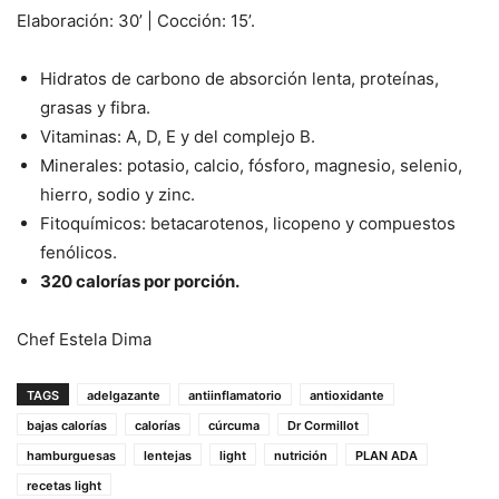
Elaboración: 30’ | Cocción: 15’.
Hidratos de carbono de absorción lenta, proteínas,
grasas y fibra.
Vitaminas: A, D, E y del complejo B.
Minerales: potasio, calcio, fósforo, magnesio, selenio,
hierro, sodio y zinc.
Fitoquímicos: betacarotenos, licopeno y compuestos
fenólicos.
320 calorías por porción.
Chef Estela Dima
TAGS
adelgazante
antiinflamatorio
antioxidante
bajas calorías
calorías
cúrcuma
Dr Cormillot
hamburguesas
lentejas
light
nutrición
PLAN ADA
recetas light