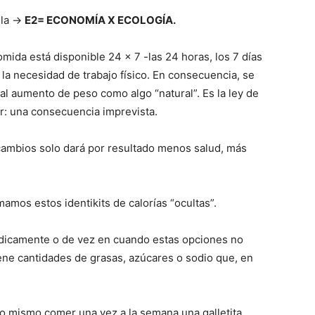
ula →
E2= ECONOMÍA X ECOLOGÍA.
mida está disponible 24 x 7 -las 24 horas, los 7 días
 la necesidad de trabajo físico. En consecuencia, se
 al aumento de peso como algo “natural”. Es la ley de
ir: una consecuencia imprevista.
 cambios solo dará por resultado menos salud, más
amos estos identikits de calorías “ocultas”.
dicamente o de vez en cuando estas opciones no
ene cantidades de grasas, azúcares o sodio que, en
lo mismo comer una vez a la semana una galletita