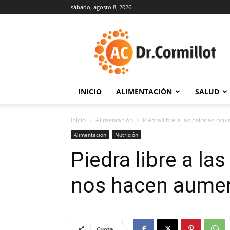
sábado, agosto 8, 2026
DrCormillot
INICIO
ALIMENTACIÓN
SALUD
Inicio
Alimentación
Piedra libre a las calorías oc
Alimentación
Nutrición
Piedra libre a la
nos hacen aumen
Cuota