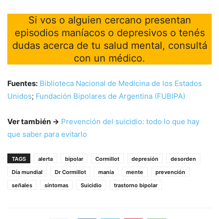
Si vos o alguien cercano presentan
episodios maníacos o depresivos o tenés
dudas acerca de tu salud mental, consultá
con un médico.
Fuentes:
Biblioteca Nacional de Medicina de los Estados
Unidos
;
Fundación Bipolares de Argentina (FUBIPA)
Ver también →
Prevención del suicidio: todo lo que hay
que saber para evitarlo
TAGS
alerta
bipolar
Cormillot
depresión
desorden
Día mundial
Dr Cormillot
manía
mente
prevención
señales
síntomas
Suicidio
trastorno bipolar