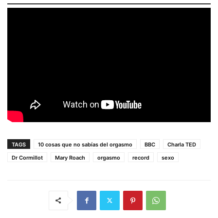
TAGS
10 cosas que no sabías del orgasmo
BBC
Charla TED
Dr Cormillot
Mary Roach
orgasmo
record
sexo