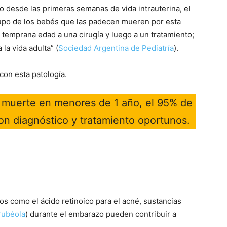
o desde las primeras semanas de vida intrauterina, el
rupo de los bebés que las padecen mueren por esta
 temprana edad a una cirugía y luego a un tratamiento;
la vida adulta” (
Sociedad Argentina de Pediatría
).
con esta patología.
e muerte en menores de 1 año, el 95% de
on diagnóstico y tratamiento oportunos.
.
s como el ácido retinoico para el acné, sustancias
rubéola
) durante el embarazo pueden contribuir a