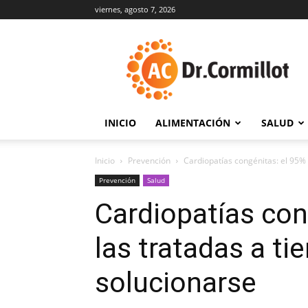
viernes, agosto 7, 2026
DrCormillot
INICIO
ALIMENTACIÓN
SALUD
Inicio
Prevención
Cardiopatías congénitas: el 95%
Prevención
Salud
Cardiopatías con
las tratadas a t
solucionarse