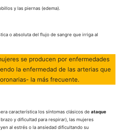
obillos y las piernas (edema).
tica o absoluta del flujo de sangre que irriga al
 mujeres se producen por enfermedades
iendo la enfermedad de las arterias que
coronarias- la más frecuente.
ra característica los síntomas clásicos de
ataque
brazo y dificultad para respirar), las mujeres
en al estrés o la ansiedad dificultando su