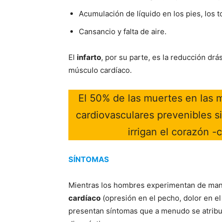
Acumulación de líquido en los pies, los t
Cansancio y falta de aire.
El
infarto
, por su parte, es la reducción drás
músculo cardíaco.
El 50% de las muertes en las
cardiovasculares prevenibles s
irrigan el corazón -
SÍNTOMAS
Mientras los hombres experimentan de mane
cardíaco
(opresión en el pecho, dolor en el 
presentan síntomas que a menudo se atribuy