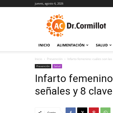
jueves, agosto 6, 2026
DrCormillot
INICIO
ALIMENTACIÓN
SALUD
Inicio
Prevención
Infarto femenino: cuáles son las 
Prevención
Salud
Infarto femenino
señales y 8 clave
Cuota