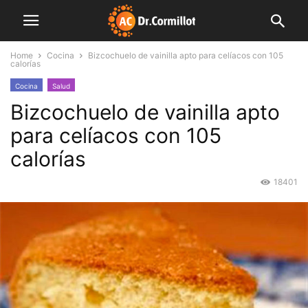
Home
Cocina
Bizcochuelo de vainilla apto para celíacos con 105
calorías
Cocina
Salud
Bizcochuelo de vainilla apto
para celíacos con 105
calorías
18401