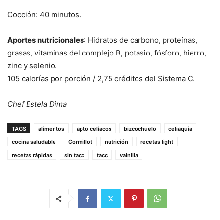
Cocción: 40 minutos.
Aportes nutricionales
: Hidratos de carbono, proteínas,
grasas, vitaminas del complejo B, potasio, fósforo, hierro,
zinc y selenio.
105 calorías por porción / 2,75 créditos del Sistema C.
Chef Estela Dima
TAGS
alimentos
apto celíacos
bizcochuelo
celiaquia
cocina saludable
Cormillot
nutrición
recetas light
recetas rápidas
sin tacc
tacc
vainilla