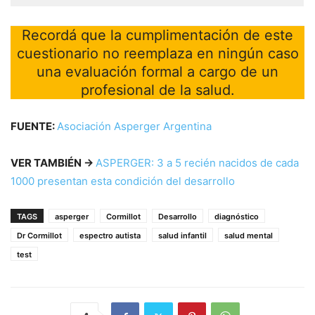
Recordá que la cumplimentación de este
cuestionario no reemplaza en ningún caso
una evaluación formal a cargo de un
profesional de la salud.
FUENTE:
Asociación Asperger Argentina
VER TAMBIÉN →
ASPERGER: 3 a 5 recién nacidos de cada
1000 presentan esta condición del desarrollo
TAGS
asperger
Cormillot
Desarrollo
diagnóstico
Dr Cormillot
espectro autista
salud infantil
salud mental
test