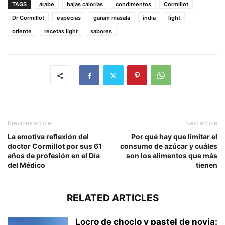
TAGS
árabe
bajas calorías
condimentos
Cormillot
Dr Cormillot
especias
garam masala
india
light
oriente
recetas light
sabores
Previous article
Next article
La emotiva reflexión del
Por qué hay que limitar el
doctor Cormillot por sus 61
consumo de azúcar y cuáles
años de profesión en el Día
son los alimentos que más
del Médico
tienen
RELATED ARTICLES
Locro de choclo y pastel de novia: