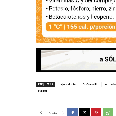
ETIQUETAS
bajas calorías
Dr Cormillot
entrada
surimi
Cuota