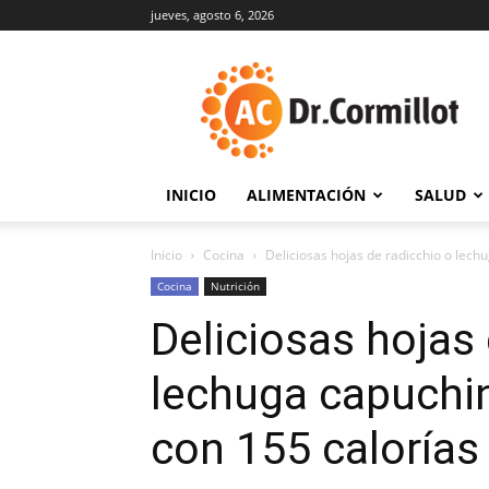
jueves, agosto 6, 2026
DrCormillot
INICIO
ALIMENTACIÓN
SALUD
Inicio
Cocina
Deliciosas hojas de radicchio o lechu
Cocina
Nutrición
Deliciosas hojas 
lechuga capuchin
con 155 calorías