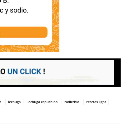
s
lechuga
lechuga capuchina
radicchio
recetas light