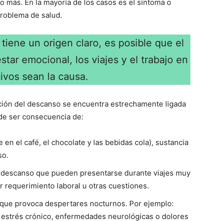
o más. En la mayoría de los casos es el síntoma o
problema de salud.
iene un origen claro, es posible que el
star emocional, los viajes y el trabajo en
tivos sean la causa.
ración del descanso se encuentra estrechamente ligada
de ser consecuencia de:
n el café, el chocolate y las bebidas cola), sustancia
so.
de descanso que pueden presentarse durante viajes muy
 requerimiento laboral u otras cuestiones.
que provoca despertares nocturnos. Por ejemplo:
, estrés crónico, enfermedades neurológicas o dolores