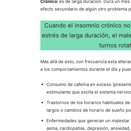
Crónico:
es de larga duración. Dura un mes 
efecto secundario de algún otro problema 
Cuando el insomnio crónico no t
estrés de larga duración, el male
turnos rota
Más allá de esto, con frecuencia esta alte
a los comportamientos durante el día y pue
Consumo de cafeína en exceso (presente e
estimulante que excita el sistema nervio
Trastornos de los horarios habituales 
largos o cambios de horario de sueño por
Enfermedades que generan un malestar 
asma, cardiopatías, depresión, ansiedad