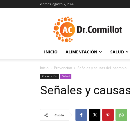
viernes, agosto 7, 2026
DrCormillot
INICIO
ALIMENTACIÓN
SALUD
Inicio
Prevención
Señales y causas del insomnio
Prevención
Salud
Señales y causas
Cuota