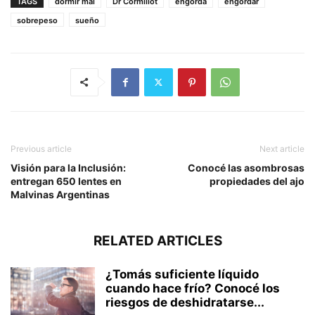
TAGS
dormir mal
Dr Cormillot
engorda
engordar
sobrepeso
sueño
Previous article
Next article
Visión para la Inclusión:
Conocé las asombrosas
entregan 650 lentes en
propiedades del ajo
Malvinas Argentinas
RELATED ARTICLES
¿Tomás suficiente líquido
cuando hace frío? Conocé los
riesgos de deshidratarse...