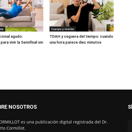
nte
Cuerpo y mente
ional agudo:
TDAH y ceguera del tiempo: cuando
para vivir la Semifinal sin
una hora parece diez minutos
BRE NOSOTROS
S
RMILLOT es una publicación digital registrada del Dr.
rto Cormillot.