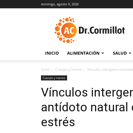
domingo, agosto 9, 2026
DrCormillot
INICIO
ALIMENTACIÓN
SALUD
Inicio
Cuerpo y mente
Vínculos intergeneracionales
Cuerpo y mente
Vínculos interge
antídoto natural 
estrés