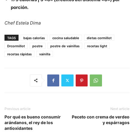
porción.
Chef Estela Dima
TAGS
bajas calorías
cocina saludable
dietas cormillot
Drcormillot
postre
postre de vainillas
recetas light
recetas rápidas
vainilla
Previous article
Next article
Por qué es bueno consumir
Peceto con crema de verdeo
arándanos, el rey de los
y espárragos
antioxidantes